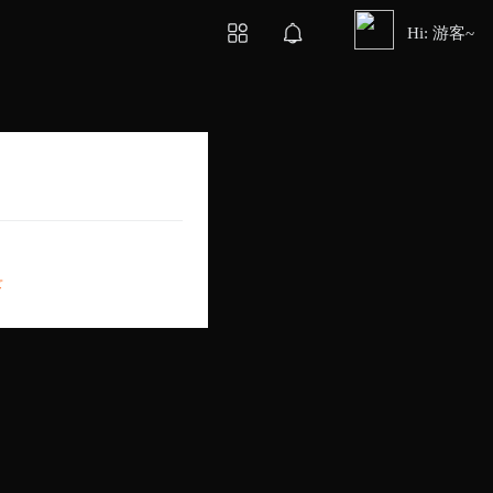
Hi: 游客~
录