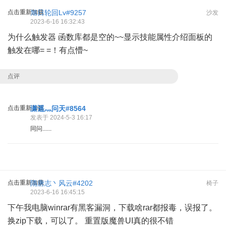
点击重新加载
旭日轮回Lv#9257
沙发
2023-6-16 16:32:43
为什么触发器 函数库都是空的~~显示技能属性介绍面板的
触发在哪= =！有点懵~
点评
点击重新加载
潇遥灬问天#8564
发表于 2024-5-3 16:17
同问......
点击重新加载
隋唐志丶风云#4202
椅子
2023-6-16 16:45:15
下午我电脑winrar有黑客漏洞，下载啥rar都报毒，误报了。
换zip下载，可以了。 重置版魔兽UI真的很不错